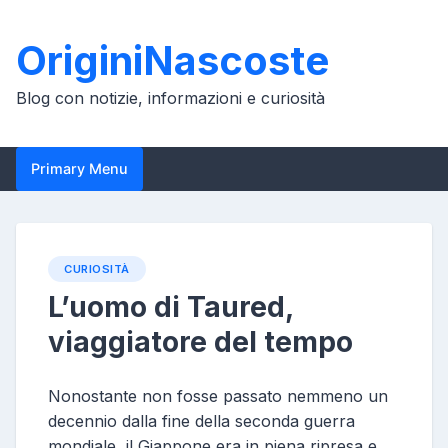
Skip
to
OriginiNascoste
content
Blog con notizie, informazioni e curiosità
Primary Menu
CURIOSITÀ
L’uomo di Taured,
viaggiatore del tempo
Nonostante non fosse passato nemmeno un
decennio dalla fine della seconda guerra
mondiale, il Giappone era in piena ripresa e